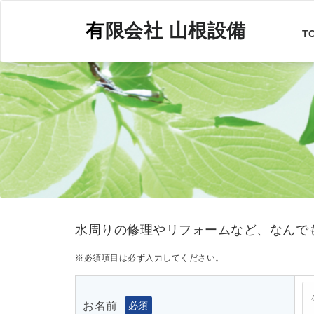
コ
ン
有限会社 山根設備
T
テ
ン
ツ
へ
ス
キ
ッ
プ
水周りの修理やリフォームなど、なんで
※必須項目は必ず入力してください。
お名前
必須